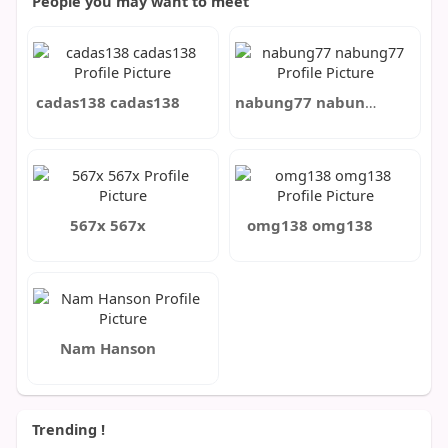
People you may want to meet
cadas138 cadas138
nabung77 nabung77
567x 567x
omg138 omg138
Nam Hanson
Trending !