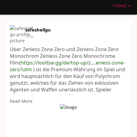
Guest
safeshellgu
13 w
Über Zenless Zone Zero und Zenless Zone Zero
Monochrom Zenless Zone Zero Monochrome
Film(
https://lootbar.gg/de/top-up/z....enless-zone-
zero?utm
) ist die Premium-Währung im Spiel und
wird hauptsächlich für den Kauf von Polychrom
genutzt, welches für das Ziehen von exklusiven
Agenten und Waffen unerlässlich ist. Spieler
können diese wertvolle Währung auf
Read More
vertrauenswürdigen Handelsplattformen wie
Lootbar oder anderen offiziellen Top-up-Portalen
durch Einzahlungen erwerben. Die Nutzung von