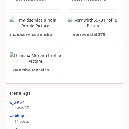
maidserviceinindia
vernwirth6073
Denisha Moreira
Trending !
#خرید
57 posts
#buy
14 posts